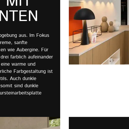
 MIT
NTEN
rbgebung aus. Im Fokus
reme, sanfte
en wie Aubergine. Für
drei farblich aufeinander
s eine warme und
liche Farbgestaltung ist
tils. Auch dunkle
 somit sind dunkle
rsteinarbeitsplatte