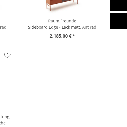
Raum.Freunde
tred
Sideboard Edge - Lack matt, Ant red
2.185,00 € *
htung,
che