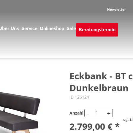
Newsletter
Über Uns
Service
Onlineshop
Sale
Beratungstermin
Eckbank - BT c
Dunkelbraun
ID 126124
-
+
Anzahl
zzgl. 
2.799,00 € *