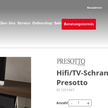
Newsletter
Über Uns
Service
Onlineshop
Sale
Beratungstermin
Hifi/TV-Schra
Presotto
ID 1251947
-
+
Anzahl