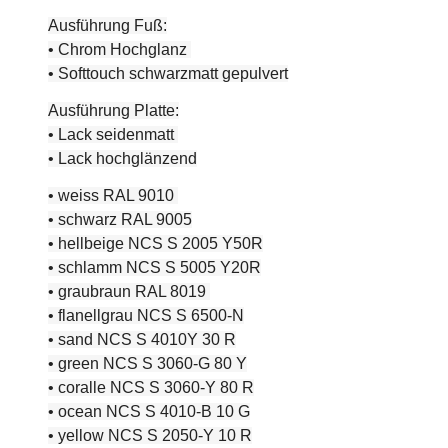
Ausführung Fuß:
• Chrom Hochglanz
• Softtouch schwarzmatt gepulvert
Ausführung Platte:
• Lack seidenmatt
• Lack hochglänzend
• weiss RAL 9010
• schwarz RAL 9005
• hellbeige NCS S 2005 Y50R
• schlamm NCS S 5005 Y20R
• graubraun RAL 8019
• flanellgrau NCS S 6500-N
• sand NCS S 4010Y 30 R
• green NCS S 3060-G 80 Y
• coralle NCS S 3060-Y 80 R
• ocean NCS S 4010-B 10 G
• yellow NCS S 2050-Y 10 R