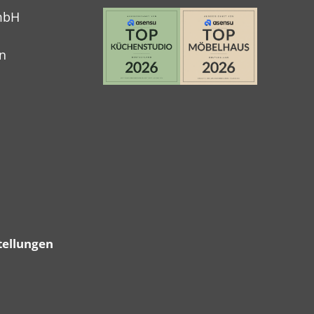
mbH
n
tellungen