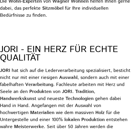
Die
Wohn
-
Experten
von
Wagner
Wohnen
helfen Ihnen gerne
dabei, das perfekte
Sitzmöbel
für Ihre individuellen
Bedürfnisse zu finden.
Beratungstermin vereinbaren
JORI - EIN HERZ FÜR ECHTE
QUALITÄT
JORI
hat sich auf die Lederverarbeitung spezialisiert, besticht
nicht nur mit einer riesigen
Auswahl
, sondern auch mit einer
fabelhaften
Verarbeitung
. Fachleute arbeiten mit Herz und
Seele an den
Produkten
von
JORI
.
Tradition
,
Handwerkskunst
und neueste
Technologien
gehen dabei
Hand in Hand. Angefangen mit der Auswahl von
hochwertigen
Materialien
wie dem massiven
Holz
für die
Untergestelle und einer 100%
lokalen
Produktion
entstehen
wahre
Meisterwerke
. Seit über 50 Jahren werden die