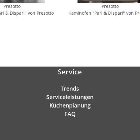
Presotto
Presotto
ri & Dispari" von Presotto
Kaminofen "Pari & Dispari" von Pr
Service
Trends
Serviceleistungen
Küchenplanung
FAQ