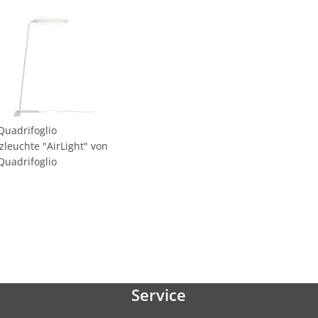
Quadrifoglio
zleuchte "AirLight" von
Quadrifoglio
Service