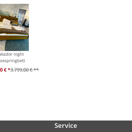
akador night
oxspringbett
0 € *
3.799,00 € **
Service